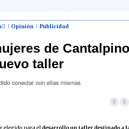
s
Opinión
Publicidad
ujeres de Cantalpin
uevo taller
odido conectar con ellas mismas
r elegido para el
desarrollo un taller destinado a l