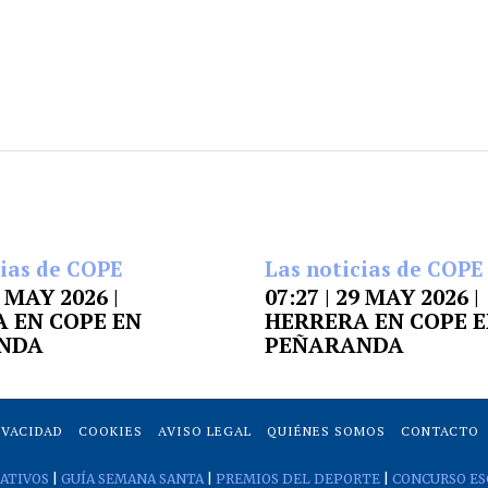
cias de COPE
Las noticias de COPE
9 MAY 2026 |
07:27 | 29 MAY 2026 |
 EN COPE EN
HERRERA EN COPE 
NDA
PEÑARANDA
IVACIDAD
COOKIES
AVISO LEGAL
QUIÉNES SOMOS
CONTACTO
ATIVOS
|
GUÍA SEMANA SANTA
|
PREMIOS DEL DEPORTE
|
CONCURSO ES