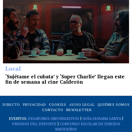
Local
‘Sujétame el cubata’ y ‘Super Charlie’ llegan este
fin de semana al cine Calderón
DIRECTO
PRIVACIDAD
COOKIES
AVISO LEGAL
QUIÉNES SOMOS
CONTACTO
NEWSLETTER
EVENTOS:
DESAYUNOS INFORMATIVOS
|
GUÍA SEMANA SANTA
|
PREMIOS DEL DEPORTE
|
CONCURSO ESCOLAR DE DIBUJOS
NAVIDEÑOS