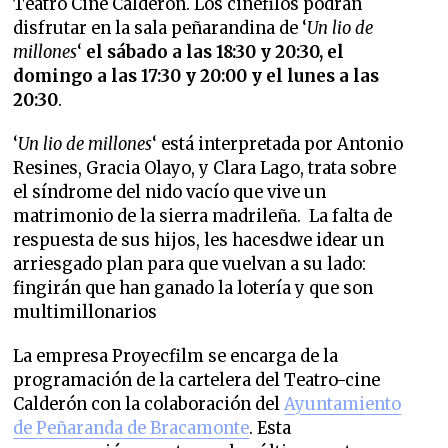
Teatro Cine Calderón. Los cinéfilos podrán
disfrutar en la sala peñarandina de
‘
Un lio de
millones
‘
el
sábado a las 18:30 y 20:30, el
domingo a las 17:30 y 20:00 y el lunes a las
20:30
.
‘
Un lio de millones
‘ está interpretada por Antonio
Resines, Gracia Olayo, y Clara Lago, trata sobre
el síndrome del nido vacío que vive un
matrimonio de la sierra madrileña. La falta de
respuesta de sus hijos, les hacesdwe idear un
arriesgado plan para que vuelvan a su lado:
fingirán que han ganado la lotería y que son
multimillonarios
La empresa Proyecfilm se encarga de la
programación de la cartelera del Teatro-cine
Calderón con la colaboración del
Ayuntamiento
de Peñaranda de Bracamonte
. Esta