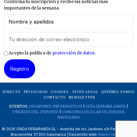
Confirma tu suscripción y recibe las noticias más
importantes de la semana
Acepto la política de
protección de datos
.
DIRECTO
PRIVACIDAD
COOKIES
AVISO LEGAL
QUIÉNES SOMOS
CONTACTO
NEWSLETTER
EVENTOS:
DESAYUNOS INFORMATIVOS
|
GUÍA SEMANA SANTA
|
PREMIOS DEL DEPORTE
|
CONCURSO ESCOLAR DE DIBUJOS
NAVIDEÑOS
©
2026
ONDA PEÑARANDA SL - Avenida de los Jardines s/n Peñaranda de
Bracamonte 37300 Salamanca | Desarrollo web:
Mares Virtuales