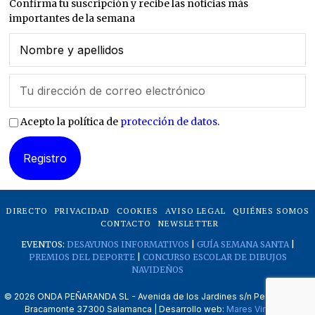
Confirma tu suscripción y recibe las noticias más
importantes de la semana
Acepto la política de
protección de datos
.
DIRECTO
PRIVACIDAD
COOKIES
AVISO LEGAL
QUIÉNES SOMOS
CONTACTO
NEWSLETTER
EVENTOS:
DESAYUNOS INFORMATIVOS
|
GUÍA SEMANA SANTA
|
PREMIOS DEL DEPORTE
|
CONCURSO ESCOLAR DE DIBUJOS
NAVIDEÑOS
©
2026
ONDA PEÑARANDA SL - Avenida de los Jardines s/n Peñaranda de
Bracamonte 37300 Salamanca | Desarrollo web:
Mares Virtuales