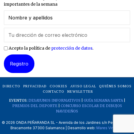
importantes de la semana
Acepto la política de
protección de datos
.
DIRECTO
PRIVACIDAD
COOKIES
AVISO LEGAL
QUIÉNES SOMOS
CONTACTO
NEWSLETTER
EVENTOS:
DESAYUNOS INFORMATIVOS
|
GUÍA SEMANA SANTA
|
PREMIOS DEL DEPORTE
|
CONCURSO ESCOLAR DE DIBUJOS
NAVIDEÑOS
©
2026
ONDA PEÑARANDA SL - Avenida de los Jardines s/n Peñaranda de
Bracamonte 37300 Salamanca | Desarrollo web:
Mares Virtuales