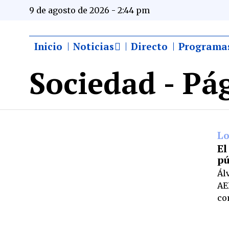
9 de agosto de 2026 - 2:44 pm
Inicio
Noticias
Directo
Programa
Sociedad
- Pá
Lo
El
pú
Ál
AE
co