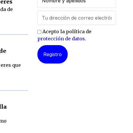
jeres
ada de
Acepto la política de
protección de datos
.
de
jeres que
lla
omo