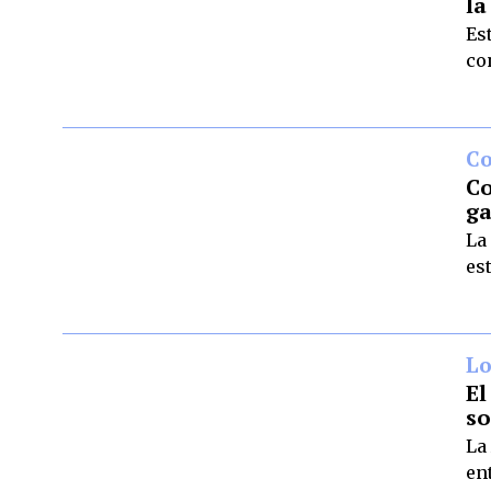
la
Es
co
C
Co
ga
La
es
Lo
El
so
La
en