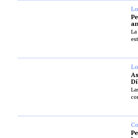
Lo
Pe
an
La
es
Lo
As
Dí
La
co
C
Pe