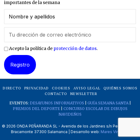
importantes de la semana
Acepto la política de
protección de datos
.
DIRECTO
PRIVACIDAD
COOKIES
AVISO LEGAL
QUIÉNES SOMOS
CONTACTO
NEWSLETTER
EVENTOS:
DESAYUNOS INFORMATIVOS
|
GUÍA SEMANA SANTA
|
PREMIOS DEL DEPORTE
|
CONCURSO ESCOLAR DE DIBUJOS
NAVIDEÑOS
©
2026
ONDA PEÑARANDA SL - Avenida de los Jardines s/n Peñaranda de
Bracamonte 37300 Salamanca | Desarrollo web:
Mares Virtuales