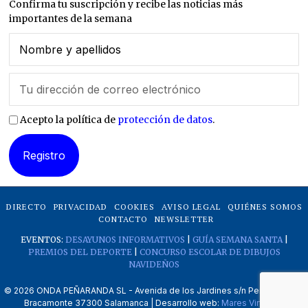
Confirma tu suscripción y recibe las noticias más
importantes de la semana
Acepto la política de
protección de datos
.
DIRECTO
PRIVACIDAD
COOKIES
AVISO LEGAL
QUIÉNES SOMOS
CONTACTO
NEWSLETTER
EVENTOS:
DESAYUNOS INFORMATIVOS
|
GUÍA SEMANA SANTA
|
PREMIOS DEL DEPORTE
|
CONCURSO ESCOLAR DE DIBUJOS
NAVIDEÑOS
©
2026
ONDA PEÑARANDA SL - Avenida de los Jardines s/n Peñaranda de
Bracamonte 37300 Salamanca | Desarrollo web:
Mares Virtuales