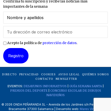
Confirma tu suscripción y recibe las noticias más
importantes de la semana
Acepto la política de
protección de datos
.
DIRECTO
PRIVACIDAD
COOKIES
AVISO LEGAL
QUIÉNES SOMOS
CONTACTO
NEWSLETTER
EVENTOS:
DESAYUNOS INFORMATIVOS
|
GUÍA SEMANA SANTA
|
PREMIOS DEL DEPORTE
|
CONCURSO ESCOLAR DE DIBUJOS
NAVIDEÑOS
©
2026
ONDA PEÑARANDA SL - Avenida de los Jardines s/n Peñaranda de
Bracamonte 37300 Salamanca | Desarrollo web:
Mares Virtuales