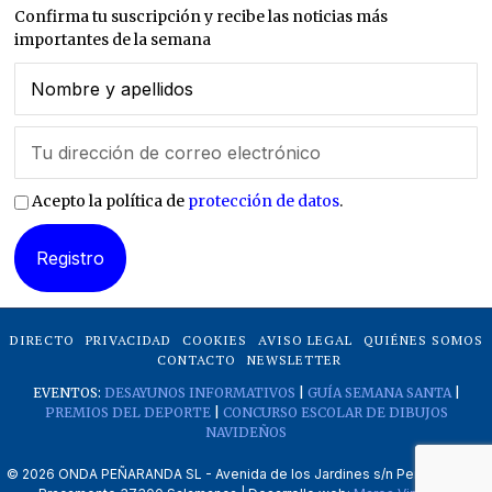
Confirma tu suscripción y recibe las noticias más
importantes de la semana
Acepto la política de
protección de datos
.
DIRECTO
PRIVACIDAD
COOKIES
AVISO LEGAL
QUIÉNES SOMOS
CONTACTO
NEWSLETTER
EVENTOS:
DESAYUNOS INFORMATIVOS
|
GUÍA SEMANA SANTA
|
PREMIOS DEL DEPORTE
|
CONCURSO ESCOLAR DE DIBUJOS
NAVIDEÑOS
©
2026
ONDA PEÑARANDA SL - Avenida de los Jardines s/n Peñaranda de