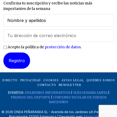
Confirma tu suscripción y recibe las noticias más
importantes de la semana
Acepto la política de
protección de datos
.
DIRECTO
PRIVACIDAD
COOKIES
AVISO LEGAL
QUIÉNES SOMOS
CONTACTO
NEWSLETTER
EVENTOS:
DESAYUNOS INFORMATIVOS
|
GUÍA SEMANA SANTA
|
PREMIOS DEL DEPORTE
|
CONCURSO ESCOLAR DE DIBUJOS
NAVIDEÑOS
©
2026
ONDA PEÑARANDA SL - Avenida de los Jardines s/n Peñaranda de
Bracamonte 37300 Salamanca | Desarrollo web:
Mares Virtuales