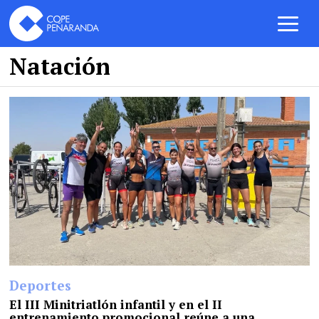
Natación
Deportes
El III Minitriatlón infantil y en el II
entrenamiento promocional reúne a una