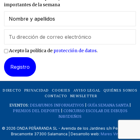
importantes de la semana
Acepto la política de
protección de datos
.
DIRECTO
PRIVACIDAD
COOKIES
AVISO LEGAL
QUIÉNES SOMOS
CONTACTO
NEWSLETTER
EVENTOS:
DESAYUNOS INFORMATIVOS
|
GUÍA SEMANA SANTA
|
PREMIOS DEL DEPORTE
|
CONCURSO ESCOLAR DE DIBUJOS
NAVIDEÑOS
©
2026
ONDA PEÑARANDA SL - Avenida de los Jardines s/n Peñaranda de
Bracamonte 37300 Salamanca | Desarrollo web:
Mares Virtuales