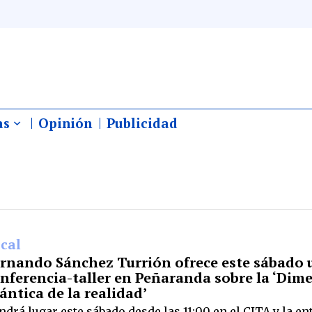
as
Opinión
Publicidad
cal
rnando Sánchez Turrión ofrece este sábado 
nferencia-taller en Peñaranda sobre la ‘Dim
ántica de la realidad’
ndrá lugar este sábado desde las 11:00 en el CITA y la en