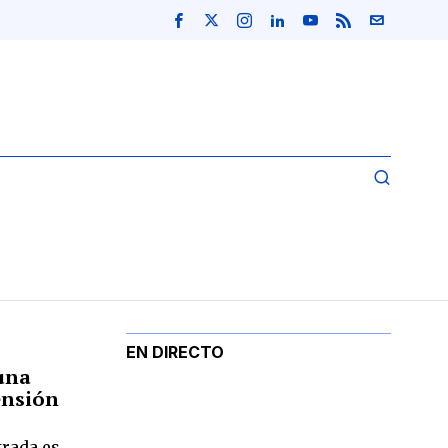
EN DIRECTO
una
ensión
trada es