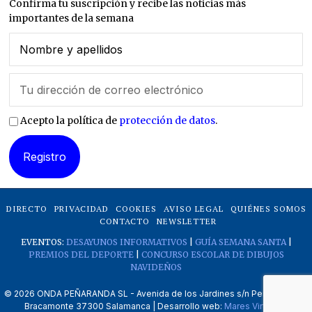
Confirma tu suscripción y recibe las noticias más
importantes de la semana
Acepto la política de
protección de datos
.
DIRECTO
PRIVACIDAD
COOKIES
AVISO LEGAL
QUIÉNES SOMOS
CONTACTO
NEWSLETTER
EVENTOS:
DESAYUNOS INFORMATIVOS
|
GUÍA SEMANA SANTA
|
PREMIOS DEL DEPORTE
|
CONCURSO ESCOLAR DE DIBUJOS
NAVIDEÑOS
©
2026
ONDA PEÑARANDA SL - Avenida de los Jardines s/n Peñaranda de
Bracamonte 37300 Salamanca | Desarrollo web:
Mares Virtuales