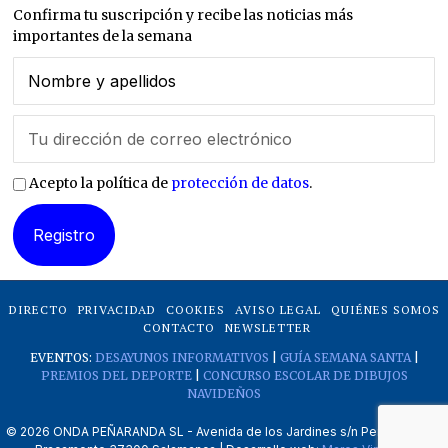
Confirma tu suscripción y recibe las noticias más
importantes de la semana
Acepto la política de
protección de datos
.
DIRECTO
PRIVACIDAD
COOKIES
AVISO LEGAL
QUIÉNES SOMOS
CONTACTO
NEWSLETTER
EVENTOS:
DESAYUNOS INFORMATIVOS
|
GUÍA SEMANA SANTA
|
PREMIOS DEL DEPORTE
|
CONCURSO ESCOLAR DE DIBUJOS
NAVIDEÑOS
©
2026
ONDA PEÑARANDA SL - Avenida de los Jardines s/n Peñaranda de