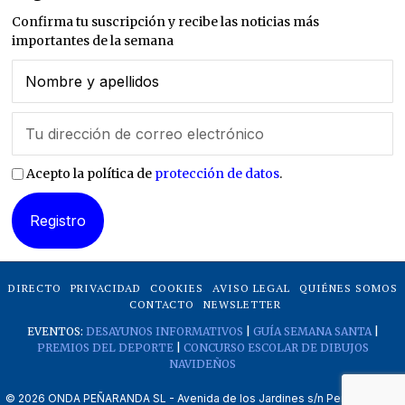
Confirma tu suscripción y recibe las noticias más
importantes de la semana
Acepto la política de
protección de datos
.
DIRECTO
PRIVACIDAD
COOKIES
AVISO LEGAL
QUIÉNES SOMOS
CONTACTO
NEWSLETTER
EVENTOS:
DESAYUNOS INFORMATIVOS
|
GUÍA SEMANA SANTA
|
PREMIOS DEL DEPORTE
|
CONCURSO ESCOLAR DE DIBUJOS
NAVIDEÑOS
©
2026
ONDA PEÑARANDA SL - Avenida de los Jardines s/n Peñaranda de