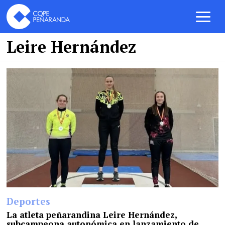
Leire Hernández
Deportes
La atleta peñarandina Leire Hernández,
subcampeona autonómica en lanzamiento de