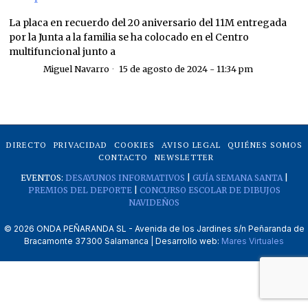
La placa en recuerdo del 20 aniversario del 11M entregada
por la Junta a la familia se ha colocado en el Centro
multifuncional junto a
Miguel Navarro
15 de agosto de 2024 - 11:34 pm
DIRECTO
PRIVACIDAD
COOKIES
AVISO LEGAL
QUIÉNES SOMOS
CONTACTO
NEWSLETTER
EVENTOS:
DESAYUNOS INFORMATIVOS
|
GUÍA SEMANA SANTA
|
PREMIOS DEL DEPORTE
|
CONCURSO ESCOLAR DE DIBUJOS
NAVIDEÑOS
©
2026
ONDA PEÑARANDA SL - Avenida de los Jardines s/n Peñaranda de
Bracamonte 37300 Salamanca | Desarrollo web:
Mares Virtuales