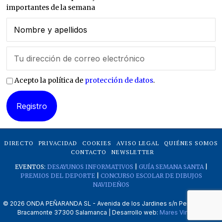
importantes de la semana
Acepto la política de
protección de datos
.
DIRECTO
PRIVACIDAD
COOKIES
AVISO LEGAL
QUIÉNES SOMOS
CONTACTO
NEWSLETTER
EVENTOS:
DESAYUNOS INFORMATIVOS
|
GUÍA SEMANA SANTA
|
PREMIOS DEL DEPORTE
|
CONCURSO ESCOLAR DE DIBUJOS
NAVIDEÑOS
©
2026
ONDA PEÑARANDA SL - Avenida de los Jardines s/n Peñaranda de
Bracamonte 37300 Salamanca | Desarrollo web:
Mares Virtuales