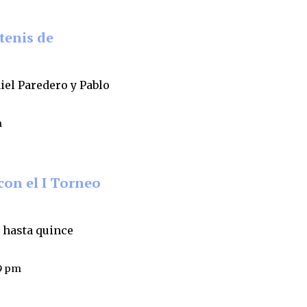
tenis de
iel Paredero y Pablo
m
con el I Torneo
a hasta quince
49 pm