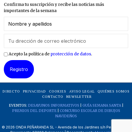
Confirma tu suscripción y recibe las noticias más
importantes de la semana
Acepto la política de
protección de datos
.
DIRECTO
PRIVACIDAD
COOKIES
AVISO LEGAL
QUIÉNES SOMOS
CONTACTO
NEWSLETTER
EVENTOS:
DESAYUNOS INFORMATIVOS
|
GUÍA SEMANA SANTA
|
PREMIOS DEL DEPORTE
|
CONCURSO ESCOLAR DE DIBUJOS
NAVIDEÑOS
©
2026
ONDA PEÑARANDA SL - Avenida de los Jardines s/n Peñaranda de