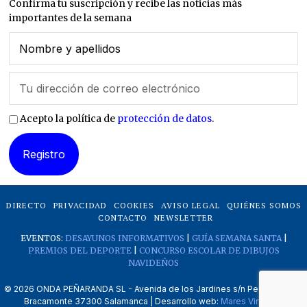
Confirma tu suscripción y recibe las noticias más
importantes de la semana
Acepto la política de
protección de datos
.
DIRECTO
PRIVACIDAD
COOKIES
AVISO LEGAL
QUIÉNES SOMOS
CONTACTO
NEWSLETTER
EVENTOS:
DESAYUNOS INFORMATIVOS
|
GUÍA SEMANA SANTA
|
PREMIOS DEL DEPORTE
|
CONCURSO ESCOLAR DE DIBUJOS
NAVIDEÑOS
©
2026
ONDA PEÑARANDA SL - Avenida de los Jardines s/n Peñaranda de
Bracamonte 37300 Salamanca | Desarrollo web:
Mares Virtuales