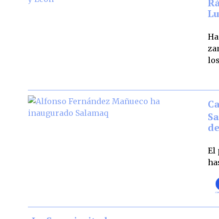
Rá
Lu
Ha
za
lo
C
Sa
de
El
ha