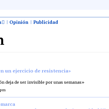
s
Opinión
Publicidad
n
n un ejercicio de resistencia»
eón deja de ser invisible por unas semanas»
5 pm
omarca