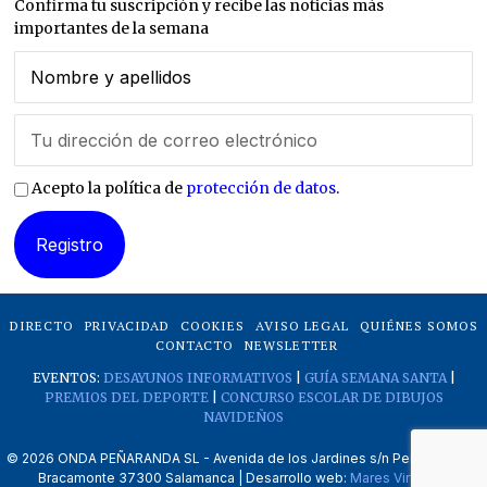
Confirma tu suscripción y recibe las noticias más
importantes de la semana
Acepto la política de
protección de datos
.
DIRECTO
PRIVACIDAD
COOKIES
AVISO LEGAL
QUIÉNES SOMOS
CONTACTO
NEWSLETTER
EVENTOS:
DESAYUNOS INFORMATIVOS
|
GUÍA SEMANA SANTA
|
PREMIOS DEL DEPORTE
|
CONCURSO ESCOLAR DE DIBUJOS
NAVIDEÑOS
©
2026
ONDA PEÑARANDA SL - Avenida de los Jardines s/n Peñaranda de
Bracamonte 37300 Salamanca | Desarrollo web:
Mares Virtuales