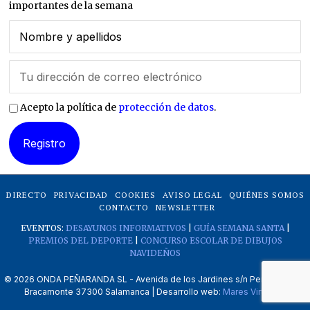
importantes de la semana
Acepto la política de
protección de datos
.
DIRECTO
PRIVACIDAD
COOKIES
AVISO LEGAL
QUIÉNES SOMOS
CONTACTO
NEWSLETTER
EVENTOS:
DESAYUNOS INFORMATIVOS
|
GUÍA SEMANA SANTA
|
PREMIOS DEL DEPORTE
|
CONCURSO ESCOLAR DE DIBUJOS
NAVIDEÑOS
©
2026
ONDA PEÑARANDA SL - Avenida de los Jardines s/n Peñaranda de
Bracamonte 37300 Salamanca | Desarrollo web:
Mares Virtuales