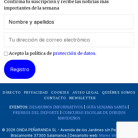
Confirma tu suscripción y recibe las noticias más
importantes de la semana
Acepto la política de
protección de datos
.
DIRECTO
PRIVACIDAD
COOKIES
AVISO LEGAL
QUIÉNES SOMOS
CONTACTO
NEWSLETTER
EVENTOS:
DESAYUNOS INFORMATIVOS
|
GUÍA SEMANA SANTA
|
PREMIOS DEL DEPORTE
|
CONCURSO ESCOLAR DE DIBUJOS
NAVIDEÑOS
©
2026
ONDA PEÑARANDA SL - Avenida de los Jardines s/n Peñaranda de
Bracamonte 37300 Salamanca | Desarrollo web:
Mares Virtuales