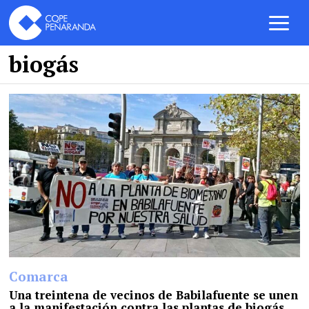
biogás
Comarca
Una treintena de vecinos de Babilafuente se unen
a la manifestación contra las plantas de biogás