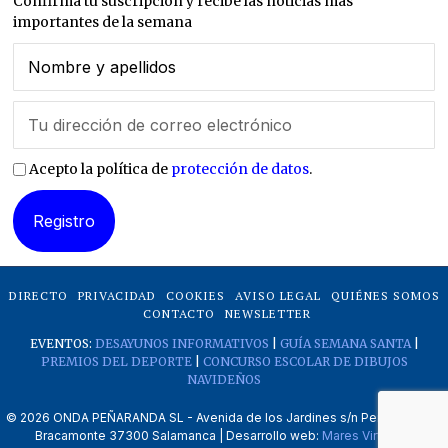
Confirma tu suscripción y recibe las noticias más
importantes de la semana
Acepto la política de
protección de datos
.
DIRECTO
PRIVACIDAD
COOKIES
AVISO LEGAL
QUIÉNES SOMOS
CONTACTO
NEWSLETTER
EVENTOS:
DESAYUNOS INFORMATIVOS
|
GUÍA SEMANA SANTA
|
PREMIOS DEL DEPORTE
|
CONCURSO ESCOLAR DE DIBUJOS
NAVIDEÑOS
©
2026
ONDA PEÑARANDA SL - Avenida de los Jardines s/n Peñaranda de
Bracamonte 37300 Salamanca | Desarrollo web:
Mares Virtuales