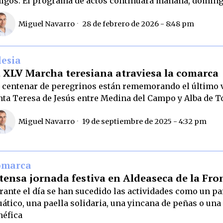
igos. El programa de actos continuará mañana, doming
Miguel Navarro
28 de febrero de 2026 - 8:48 pm
lesia
 XLV Marcha teresiana atraviesa la comarca
 centenar de peregrinos están rememorando el último v
nta Teresa de Jesús entre Medina del Campo y Alba de 
Miguel Navarro
19 de septiembre de 2025 - 4:32 pm
omarca
tensa jornada festiva en Aldeaseca de la Fro
rante el día se han sucedido las actividades como un p
uático, una paella solidaria, una yincana de peñas o una
néfica