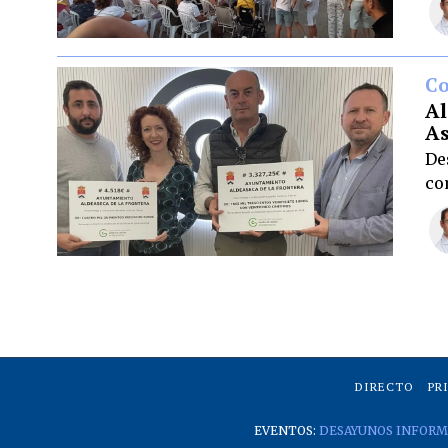
C
Al
As
De
co
DIRECTO
PR
EVENTOS:
DESAYUNOS INFORM