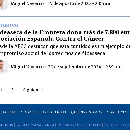
Miguel Navarro
15 de agosto de 2025 - 2:06 am
omarca
deaseca de la Frontera dona más de 7.800 eur
ociación Española Contra el Cáncer
sde la AECC destacan que esta cantidad es un ejemplo d
mpromiso social de los vecinos de Aldeaseca
Miguel Navarro
20 de septiembre de 2024 - 5:39 pm
1
2
Siguiente
IVACIDAD
COOKIES
AVISO LEGAL
QUIÉNES SOMOS
CONTACTO
ATIVOS
|
GUÍA SEMANA SANTA
|
PREMIOS DEL DEPORTE
|
CONCURSO ES