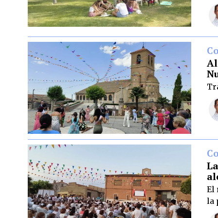
C
Al
Nu
Tr
C
La
al
El
la