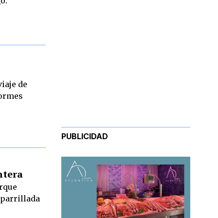
o.
iaje de
Tormes
PUBLICIDAD
ntera
arque
 parrillada