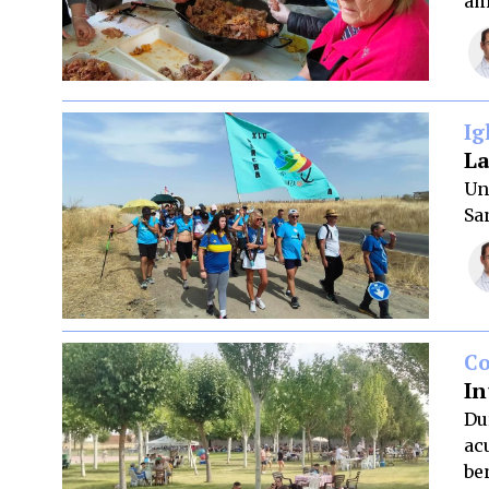
am
Ig
La
Un
Sa
C
In
Du
ac
be