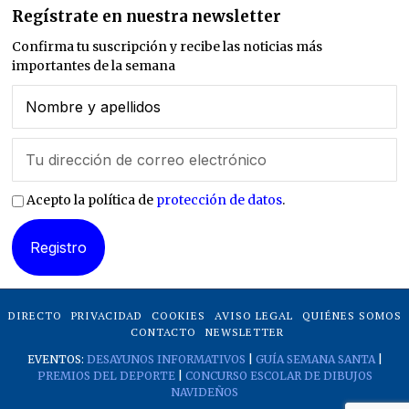
Regístrate en nuestra newsletter
Confirma tu suscripción y recibe las noticias más
importantes de la semana
Acepto la política de
protección de datos
.
DIRECTO
PRIVACIDAD
COOKIES
AVISO LEGAL
QUIÉNES SOMOS
CONTACTO
NEWSLETTER
EVENTOS:
DESAYUNOS INFORMATIVOS
|
GUÍA SEMANA SANTA
|
PREMIOS DEL DEPORTE
|
CONCURSO ESCOLAR DE DIBUJOS
NAVIDEÑOS