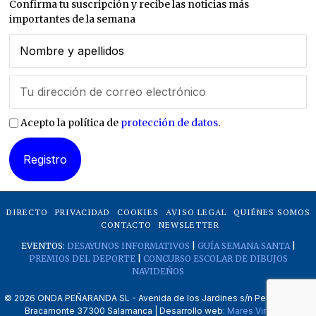
Confirma tu suscripción y recibe las noticias más
importantes de la semana
Acepto la política de
protección de datos
.
DIRECTO
PRIVACIDAD
COOKIES
AVISO LEGAL
QUIÉNES SOMOS
CONTACTO
NEWSLETTER
EVENTOS:
DESAYUNOS INFORMATIVOS
|
GUÍA SEMANA SANTA
|
PREMIOS DEL DEPORTE
|
CONCURSO ESCOLAR DE DIBUJOS
NAVIDEÑOS
©
2026
ONDA PEÑARANDA SL - Avenida de los Jardines s/n Peñaranda de
Bracamonte 37300 Salamanca | Desarrollo web:
Mares Virtuales