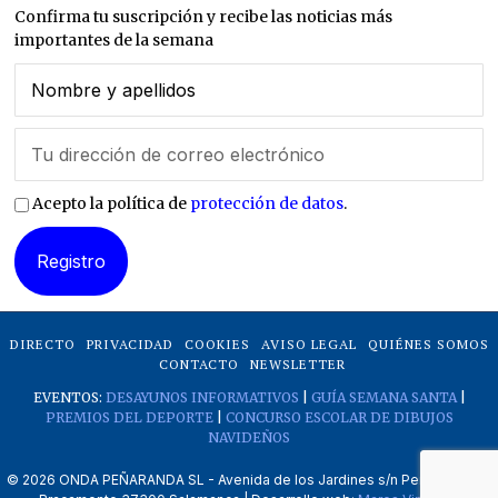
Confirma tu suscripción y recibe las noticias más
importantes de la semana
Acepto la política de
protección de datos
.
DIRECTO
PRIVACIDAD
COOKIES
AVISO LEGAL
QUIÉNES SOMOS
CONTACTO
NEWSLETTER
EVENTOS:
DESAYUNOS INFORMATIVOS
|
GUÍA SEMANA SANTA
|
PREMIOS DEL DEPORTE
|
CONCURSO ESCOLAR DE DIBUJOS
NAVIDEÑOS
©
2026
ONDA PEÑARANDA SL - Avenida de los Jardines s/n Peñaranda de