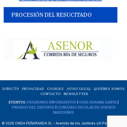
PROCESIÓN DEL RESUCITADO
DIRECTO
PRIVACIDAD
COOKIES
AVISO LEGAL
QUIÉNES SOMOS
CONTACTO
NEWSLETTER
EVENTOS:
DESAYUNOS INFORMATIVOS
|
GUÍA SEMANA SANTA
|
PREMIOS DEL DEPORTE
|
CONCURSO ESCOLAR DE DIBUJOS
NAVIDEÑOS
©
2026
ONDA PEÑARANDA SL - Avenida de los Jardines s/n Peñaranda de