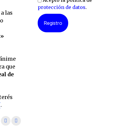
Acepto la política de
protección de datos
.
a las
jo
a»
nánime
ra que
eal de
terés
í
.