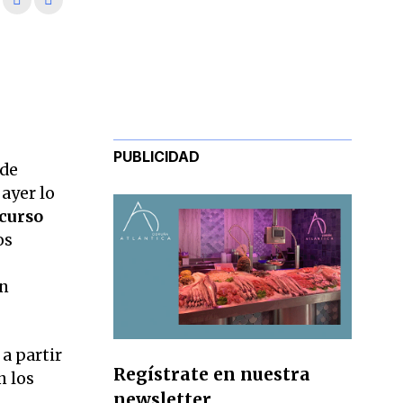
PUBLICIDAD
 de
ayer lo
 curso
os
on
 a partir
Regístrate en nuestra
n los
newsletter