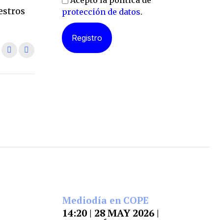
Acepto la política de
estros
protección de datos
.
Mediodía en COPE
14:20 | 28 MAY 2026 |