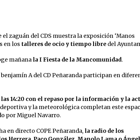
e
el zaguán del CDS muestra la exposición ‘Manos
s en los
talleres de ocio y tiempo libre
del Ayunta
acoge mañana
la I Fiesta de la Mancomunidad
.
y benjamín A del CD Peñaranda participan en difere
las 14:20 con el repaso por la información y la ac
 deportiva y la meteorológica completan este espac
ido por Miguel Navarro.
ha en directo COPE Peñaranda,
la radio de los
os Herrera, Paco González, Manolo Lama o Ánge