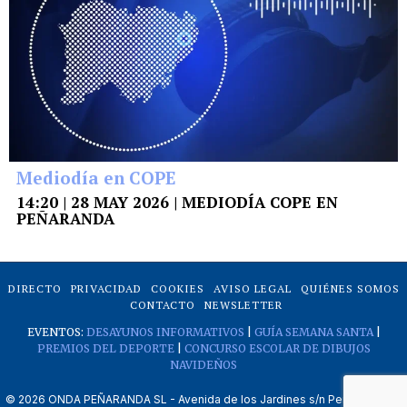
Mediodía en COPE
14:20 | 28 MAY 2026 | MEDIODÍA COPE EN
PEÑARANDA
DIRECTO
PRIVACIDAD
COOKIES
AVISO LEGAL
QUIÉNES SOMOS
CONTACTO
NEWSLETTER
EVENTOS:
DESAYUNOS INFORMATIVOS
|
GUÍA SEMANA SANTA
|
PREMIOS DEL DEPORTE
|
CONCURSO ESCOLAR DE DIBUJOS
NAVIDEÑOS
©
2026
ONDA PEÑARANDA SL - Avenida de los Jardines s/n Peñaranda de