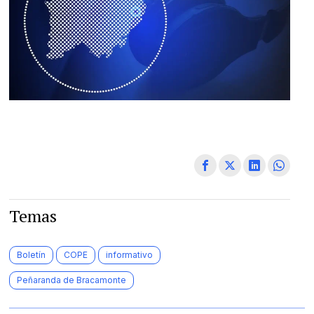
Temas
Boletín
COPE
informativo
Peñaranda de Bracamonte