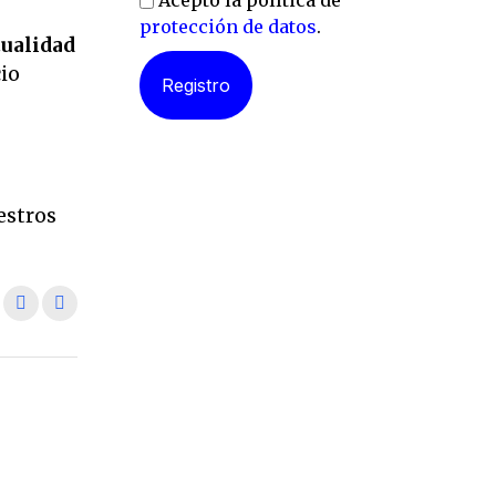
Acepto la política de
protección de datos
.
tualidad
io
l
estros