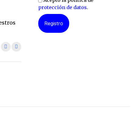
Acepto la política de
protección de datos
.
l
estros