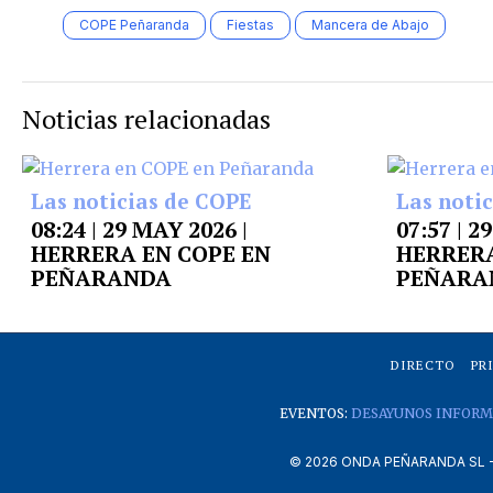
COPE Peñaranda
Fiestas
Mancera de Abajo
Noticias relacionadas
Las noticias de COPE
Las noti
08:24 | 29 MAY 2026 |
07:57 | 2
HERRERA EN COPE EN
HERRERA
PEÑARANDA
PEÑARA
DIRECTO
PR
EVENTOS:
DESAYUNOS INFORM
©
2026
ONDA PEÑARANDA SL - A