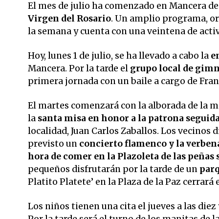
El mes de julio ha comenzado en Mancera de 
Virgen del Rosario
. Un amplio programa, or
la semana y cuenta con una veintena de activ
Hoy, lunes 1 de julio, se ha llevado a cabo la
e
Mancera. Por la tarde el
grupo local de gimn
primera jornada con un baile a cargo de Fra
El martes comenzará con la alborada de la m
la
santa misa en honor a la patrona seguid
localidad, Juan Carlos Zaballos. Los vecinos d
previsto un
concierto flamenco y la verben
hora de comer en la Plazoleta de las peñas 
pequeños disfrutarán por la tarde de un
parq
Platito Platete’ en la Plaza de la Paz cerrará 
Los niños tienen una cita el jueves a las diez
Por la tarde será el turno de los manitas de 