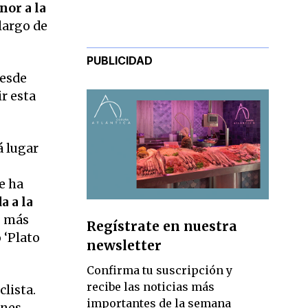
nor a la
largo de
PUBLICIDAD
esde
r esta
á lugar
se ha
 a la
s más
Regístrate en nuestra
 ‘Plato
newsletter
Confirma tu suscripción y
recibe las noticias más
clista.
importantes de la semana
ones