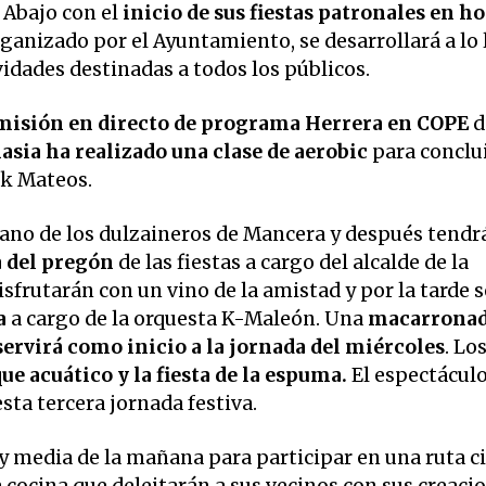
Abajo con el
inicio de sus fiestas patronales en ho
ganizado por el Ayuntamiento, se desarrollará a lo 
idades destinadas a todos los públicos.
misión en directo de programa Herrera en COPE
d
asia ha realizado una clase de aerobic
para conclui
nk Mateos.
ano de los dulzaineros de Mancera y después tendr
a del pregón
de las fiestas a cargo del alcalde de la
isfrutarán con un vino de la amistad y por la tarde 
a
a cargo de la orquesta K-Maleón. Una
macarronada
servirá como inicio a la jornada del miércoles
. Lo
ue acuático y la fiesta de la espuma.
El espectáculo
esta tercera jornada festiva.
 y media de la mañana para participar en una ruta ci
la cocina que deleitarán a sus vecinos con sus creaci