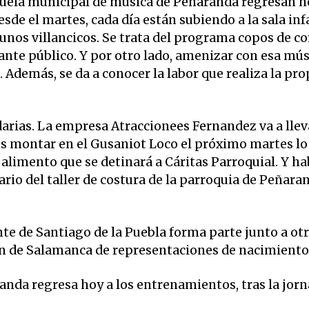
ela municipal de música de Peñaranda regresan ho
esde el martes, cada día están subiendo a la sala inf
nos villancicos. Se trata del programa copos de co
ante público. Y por otro lado, amenizar con esa mús
. Además, se da a conocer la labor que realiza la pro
idarias. La empresa Atraccionees Fernandez va a llev
res montar en el Gusaniot Loco el próximo martes lo
e alimento que se detinará a Cáritas Parroquial. Y h
dario del taller de costura de la parroquia de Peñara
nte de Santiago de la Puebla forma parte junto a otr
ón de Salamanca de representaciones de nacimiento
anda regresa hoy a los entrenamientos, tras la jor