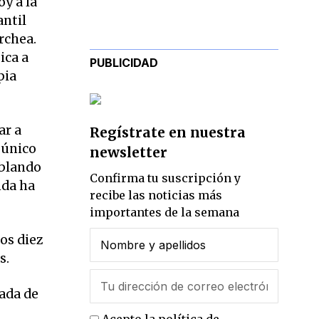
y a la
antil
rchea.
ica a
PUBLICIDAD
pia
ar a
Regístrate en nuestra
 único
newsletter
ablando
Confirma tu suscripción y
nda ha
recibe las noticias más
importantes de la semana
os diez
s.
nada de