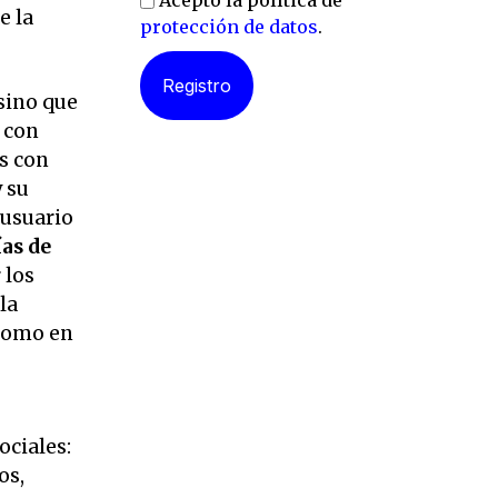
Acepto la política de
e la
protección de datos
.
 sino que
 con
s con
 su
 usuario
ías de
 los
la
 como en
ociales:
os,