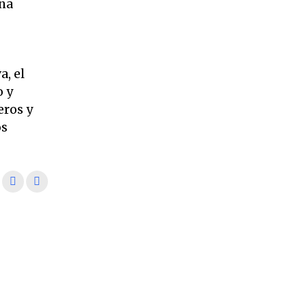
una
a, el
o y
eros y
os