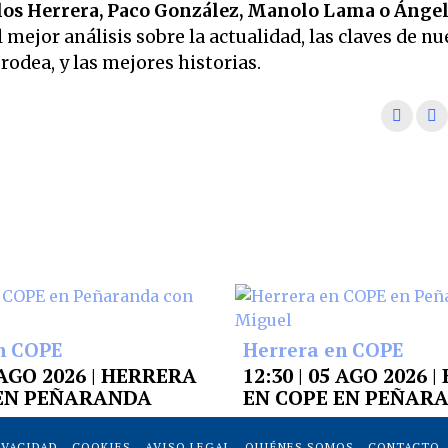
os Herrera, Paco González, Manolo Lama o Ánge
 mejor análisis sobre la actualidad, las claves de nu
odea, y las mejores historias.
n COPE
Herrera en COPE
6 AGO 2026 | HERRERA
12:30 | 05 AGO 2026 
 EN PEÑARANDA
EN COPE EN PEÑAR
IVACIDAD
COOKIES
AVISO LEGAL
QUIÉNES SOMOS
CONTACTO