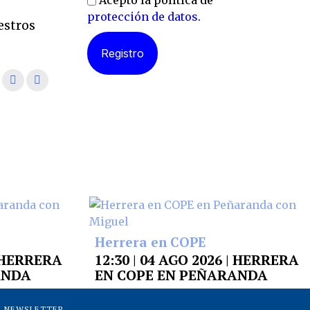
Acepto la política de
l
protección de datos
.
estros
Herrera en COPE
| HERRERA
12:30 | 04 AGO 2026 | HERRERA
ANDA
EN COPE EN PEÑARANDA
NEWSLETTER