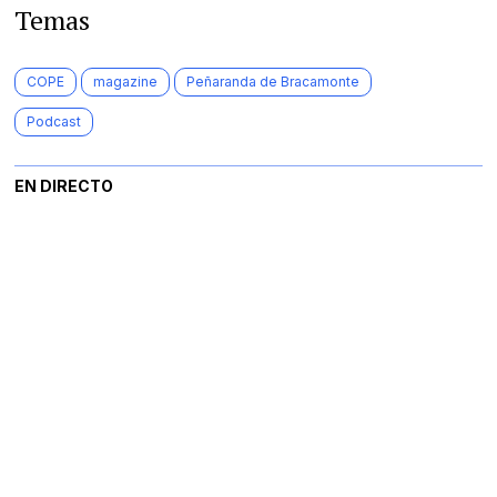
Temas
COPE
magazine
Peñaranda de Bracamonte
Podcast
EN DIRECTO