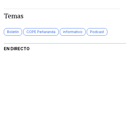
Temas
Boletín
COPE Peñaranda
informativo
Podcast
EN DIRECTO