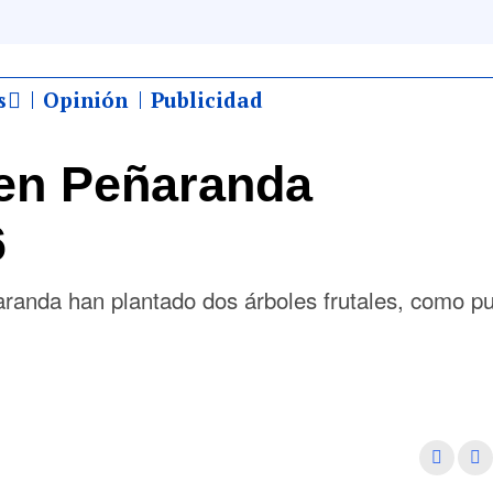
s
Opinión
Publicidad
en Peñaranda
6
randa han plantado dos árboles frutales, como p