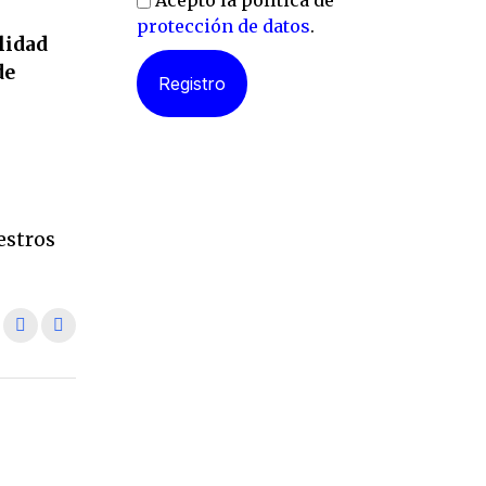
Acepto la política de
protección de datos
.
lidad
de
l
estros