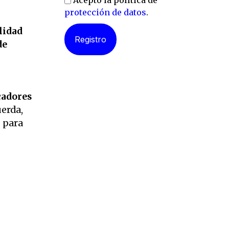
Acepto la política de
protección de datos
.
lidad
de
cadores
uerda,
s para