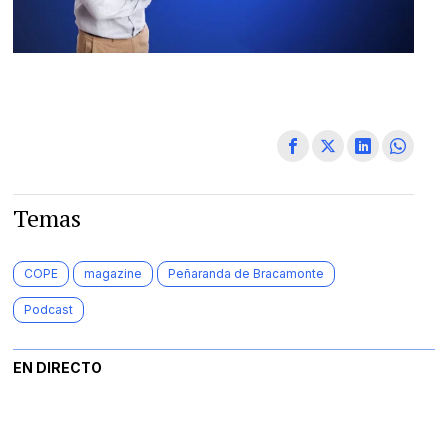
Temas
COPE
magazine
Peñaranda de Bracamonte
Podcast
EN DIRECTO