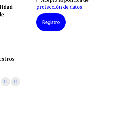
Acepto la política de
lidad
protección de datos
.
de
l
estros