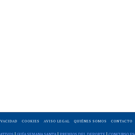
IVACIDAD
COOKIES
AVISO LEGAL
QUIÉNES SOMOS
CONTACTO
ATIVOS
|
GUÍA SEMANA SANTA
|
PREMIOS DEL DEPORTE
|
CONCURSO ES