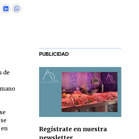
PUBLICIDAD
s de
a mano
 se
 se
 en
Regístrate en nuestra
newsletter