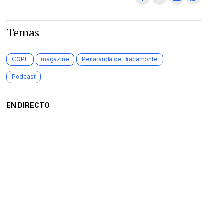
Temas
COPE
magazine
Peñaranda de Bracamonte
Podcast
EN DIRECTO